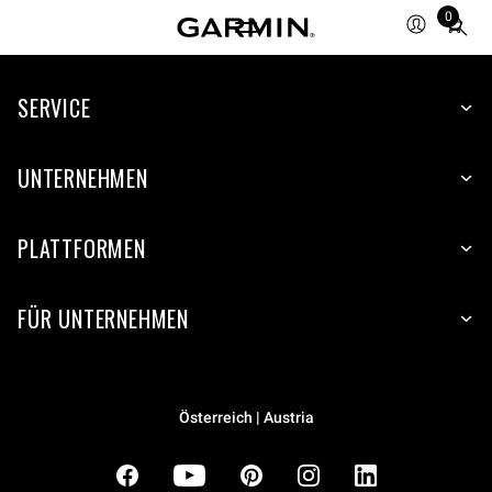
0
Total
items
in
cart:
SERVICE
0
UNTERNEHMEN
PLATTFORMEN
FÜR UNTERNEHMEN
Österreich | Austria