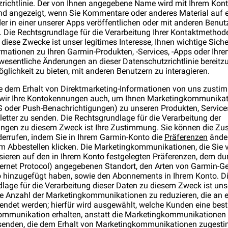
richtlinie. Der von Ihnen angegebene Name wird mit Ihrem Kont
nd angezeigt, wenn Sie Kommentare oder anderes Material auf e
er in einer unserer Apps veröffentlichen oder mit anderen Benut
n. Die Rechtsgrundlage für die Verarbeitung Ihrer Kontaktmethod
diese Zwecke ist unser legitimes Interesse, Ihnen wichtige Siche
rmationen zu Ihren Garmin-Produkten, -Services, -Apps oder Ihr
wesentliche Änderungen an dieser Datenschutzrichtlinie bereitzu
glichkeit zu bieten, mit anderen Benutzern zu interagieren.
e dem Erhalt von Direktmarketing-Informationen von uns zusti
 wir Ihre Kontokennungen auch, um Ihnen Marketingkommunikati
 oder Push-Benachrichtigungen) zu unseren Produkten, Servic
etter zu senden. Die Rechtsgrundlage für die Verarbeitung der
ngen zu diesem Zweck ist Ihre Zustimmung. Sie können die Z
iderrufen, indem Sie in Ihrem Garmin-Konto die
Präferenzen
änder
m Abbestellen klicken. Die Marketingkommunikationen, die Sie 
asieren auf den in Ihrem Konto festgelegten Präferenzen, dem dur
ternet Protocol) angegebenen Standort, den Arten von Garmin-Ger
 hinzugefügt haben, sowie den Abonnements in Ihrem Konto. D
lage für die Verarbeitung dieser Daten zu diesem Zweck ist uns
die Anzahl der Marketingkommunikationen zu reduzieren, die an 
ndet werden; hierfür wird ausgewählt, welche Kunden eine bes
mmunikation erhalten, anstatt die Marketingkommunikationen 
senden, die dem Erhalt von Marketingkommunikationen zugest