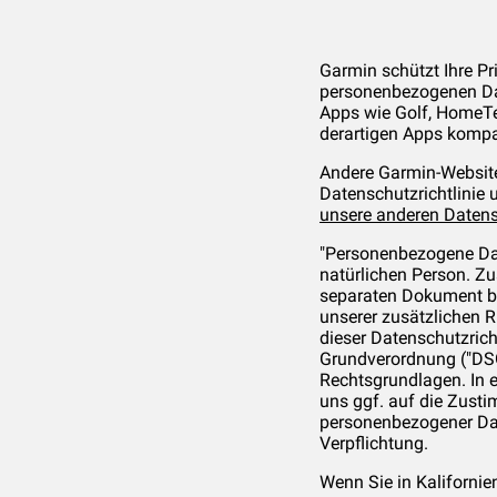
Garmin schützt Ihre Pri
personenbezogenen Dat
Apps wie Golf, HomeTe
derartigen Apps kompat
Andere Garmin-Websites
Datenschutzrichtlinie
unsere anderen Datensc
"Personenbezogene Date
natürlichen Person. Zus
separaten Dokument ber
unserer zusätzlichen R
dieser Datenschutzric
Grundverordnung ("DSG
Rechtsgrundlagen. In e
uns ggf. auf die Zust
personenbezogener Date
Verpflichtung.
Wenn Sie in Kalifornie