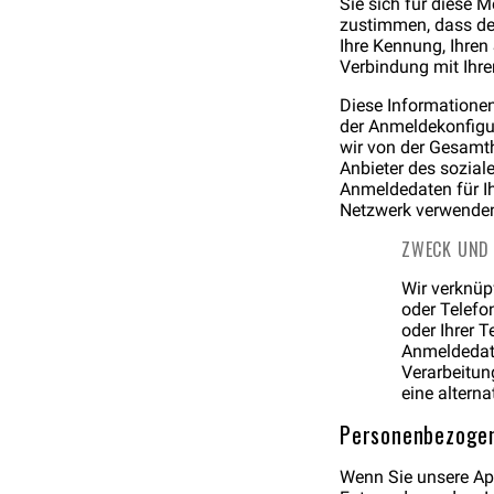
Sie sich für diese 
zustimmen, dass der
Ihre Kennung, Ihren
Verbindung mit Ihr
Diese Informatione
der Anmeldekonfigur
wir von der Gesamth
Anbieter des soziale
Anmeldedaten für Ih
Netzwerk verwende
ZWECK UND
Wir verknüp
oder Telefo
oder Ihrer 
Anmeldedate
Verarbeitung
eine altern
Personenbezogene
Wenn Sie unsere App