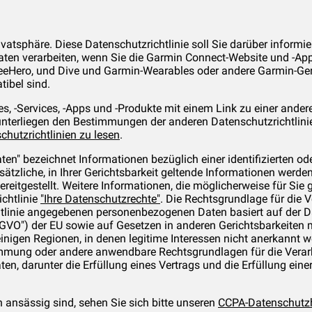
vatsphäre. Diese Datenschutzrichtlinie soll Sie darüber informier
en verarbeiten, wenn Sie die Garmin Connect-Website und -App,
eHero, und Dive und Garmin-Wearables oder andere Garmin-Ger
ibel sind.
, -Services, -Apps und -Produkte mit einem Link zu einer ander
 unterliegen den Bestimmungen der anderen Datenschutzrichtlini
hutzrichtlinien zu lesen
.
n" bezeichnet Informationen bezüglich einer identifizierten oder
ätzliche, in Ihrer Gerichtsbarkeit geltende Informationen werden
eitgestellt. Weitere Informationen, die möglicherweise für Sie ge
ichtlinie
"Ihre Datenschutzrechte"
. Die Rechtsgrundlage für die V
htlinie angegebenen personenbezogenen Daten basiert auf der D
VO") der EU sowie auf Gesetzen in anderen Gerichtsbarkeiten 
inigen Regionen, in denen legitime Interessen nicht anerkannt w
immung oder andere anwendbare Rechtsgrundlagen für die Verar
n, darunter die Erfüllung eines Vertrags und die Erfüllung eine
n ansässig sind, sehen Sie sich bitte unseren
CCPA-Datenschutz