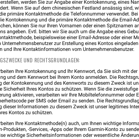
erstellen, werden Sie zur Angabe einer Kontokennung, eines N
ert. Wenn Sie auf dem chinesischen Festland ansässig sind, wir
ie primäre Kontaktmethode die Telefonnummer verwendet. Bei 
 die Kontokennung und die primäre Kontaktmethode die Email-Ad
chen, können Sie nur Ihren Vornamen oder einen Spitznamen ans
ns angeben. Evtl. bitten wir Sie auch um die Angabe eines Geb
Kontaktmethode, beispielsweise einer Email-Adresse oder einer 
 Unternehmensbenutzer zur Erstellung eines Kontos eingeladen
men und Ihre Kontaktinformationen vom Unternehmensbenutzer.
GSZWECKE UND RECHTSGRUNDLAGEN:
arbeiten Ihre Kontokennung und Ihr Kennwort, da Sie sich mit der
g und dem Kennwort bei Ihrem Konto anmelden. Die Rechtsgru
g der Kontokennung und des Kennworts zu diesem Zweck ist uns
ie Sicherheit Ihres Kontos zu schützen. Wenn Sie die zweistufige
ierung aktivieren, verarbeiten wir Ihre Mobiltelefonnummer oder 
erheitscode per SMS oder Email zu senden. Die Rechtsgrundlage
g dieser Informationen zu diesem Zweck ist unser legitimes Inter
Ihres Kontos zu schützen.
arbeiten Ihre Kontaktmethode(n) auch, um Ihnen wichtige Inform
n-Produkten, -Services, -Apps oder Ihrem Garmin-Konto zu sende
ise wichtige Sicherheitsinformationen oder wesentliche Änderun