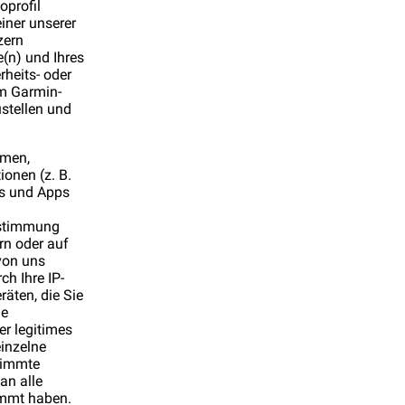
oprofil
iner unserer
zern
e(n) und Ihres
rheits- oder
em Garmin-
stellen und
mmen,
onen (z. B.
es und Apps
ustimmung
n oder auf
von uns
ch Ihre IP-
äten, die Sie
ie
er legitimes
einzelne
timmte
an alle
immt haben.