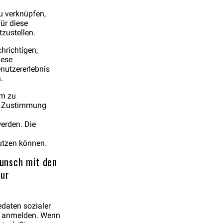
u verknüpfen,
ür diese
tzustellen.
hrichtigen,
iese
enutzererlebnis
.
um zu
ie Zustimmung
erden. Die
utzen können.
Wunsch mit den
nur
daten sozialer
o anmelden. Wenn