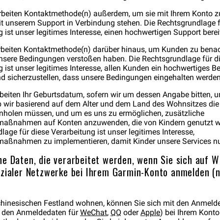
arbeiten Kontaktmethode(n) außerdem, um sie mit Ihrem Konto z
t unserem Support in Verbindung stehen. Die Rechtsgrundlage f
 ist unser legitimes Interesse, einen hochwertigen Support berei
arbeiten Kontaktmethode(n) darüber hinaus, um Kunden zu benac
nsere Bedingungen verstoßen haben. Die Rechtsgrundlage für d
g ist unser legitimes Interesse, allen Kunden ein hochwertiges B
nd sicherzustellen, dass unsere Bedingungen eingehalten werden
arbeiten Ihr Geburtsdatum, sofern wir um dessen Angabe bitten, 
ob wir basierend auf dem Alter und dem Land des Wohnsitzes d
einholen müssen, und um es uns zu ermöglichen, zusätzliche
smaßnahmen auf Konten anzuwenden, die von Kindern genutzt w
age für diese Verarbeitung ist unser legitimes Interesse,
maßnahmen zu implementieren, damit Kinder unsere Services n
e Daten, die verarbeitet werden, wenn Sie sich auf 
zialer Netzwerke bei Ihrem Garmin-Konto anmelden (
hinesischen Festland wohnen, können Sie sich mit den Anmelde
it den Anmeldedaten für
WeChat
,
QQ
oder
Apple
) bei Ihrem Kont