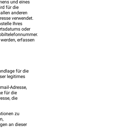
amens und eines
d für die
allen anderen
resse verwendet.
telle Ihres
urtsdatums oder
Mobiltelefonnummer.
 werden, erfassen
ndlage für die
er legitimes
Email-Adresse,
 für die
esse, die
ationen zu
n,
gen an dieser