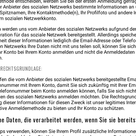
Methode entscheiden, werden Sie bei der ersten Anmeldung gefrag
 Anbieter des sozialen Netzwerks bestimmte Informationen an un
 Spitznamen, Ihre Kontaktmethode(n), Ihr Profilfoto und andere 
em sozialen Netzwerkkonto.
n werden uns vom Anbieter des sozialen Netzwerks aufgrund de
ation für das soziale Netzwerk bereitgestellt. Allerdings speich
eit dieser Informationen lediglich die Email-Adresse oder Telef
n Netzwerks Ihre Daten nicht mit uns teilen soll, können Sie sic
r Konto bei Ihrem Konto anmelden und nicht die Anmeldedaten 
n.
 RECHTSGRUNDLAGE:
fen die vom Anbieter des sozialen Netzwerks bereitgestellte Ema
nnummer mit Ihrem Konto, damit Sie sich zukünftig mit Ihrer Em
Telefonnummer beim Konto anmelden können, falls Sie sich nich
n des sozialen Netzwerks anmelden möchten. Die Rechtsgrundl
 dieser Informationen für diesen Zweck ist unser legitimes Inter
ative Anmeldemethode zu bieten und Ihr Konto zu schützen.
 Daten, die verarbeitet werden, wenn Sie sie bereitst
s verwenden, können Sie Ihrem Profil zusätzliche Information