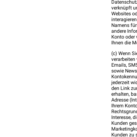
Datenschutz
verknüpft u
Websites od
interagiere
Namens für 
andere Info
Konto oder 
Ihnen die Mö
(c) Wenn Si
verarbeiten
Emails, SMS
sowie Newsl
Kontokennu
jederzeit w
den Link zu
erhalten, b
Adresse (In
Ihrem Konto
Rechtsgrund
Interesse, 
Kunden gese
Marketingko
Kunden zu 