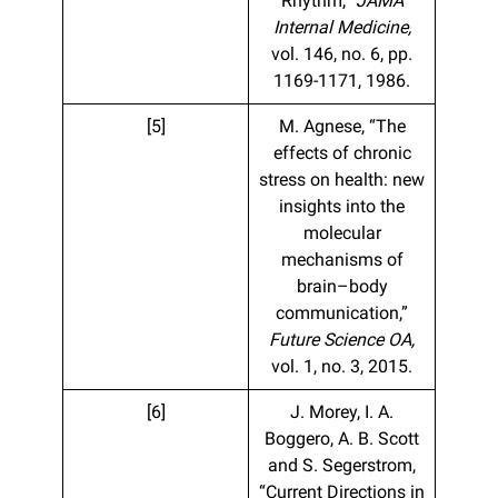
Rhythm,”
JAMA
Internal Medicine,
vol. 146, no. 6, pp.
1169-1171, 1986.
[5]
M. Agnese, “The
effects of chronic
stress on health: new
insights into the
molecular
mechanisms of
brain–body
communication,”
Future Science OA,
vol. 1, no. 3, 2015.
[6]
J. Morey, I. A.
Boggero, A. B. Scott
and S. Segerstrom,
“Current Directions in