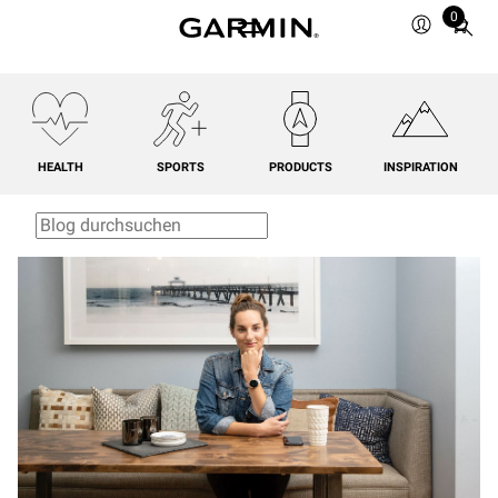
0
Total
items
in
cart:
0
HEALTH
SPORTS
PRODUCTS
INSPIRATION