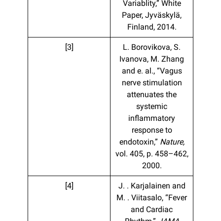
Variablity,” White
Paper, Jyväskylä,
Finland, 2014.
[3]
L. Borovikova, S.
Ivanova, M. Zhang
and e. al., “Vagus
nerve stimulation
attenuates the
systemic
inflammatory
response to
endotoxin,”
Nature,
vol. 405, p. 458–462,
2000.
[4]
J. . Karjalainen and
M. . Viitasalo, “Fever
and Cardiac