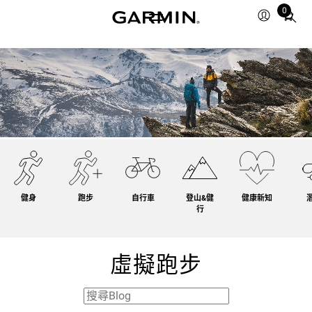
0
Total
items
in
cart:
0
健身
跑步
自行車
登山&健
健康新知
行
虛擬跑步