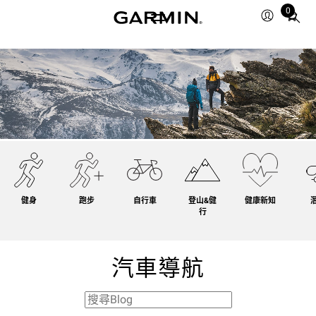
0
Total
items
in
cart:
0
健身
跑步
自行車
登山&健
健康新知
行
汽車導航