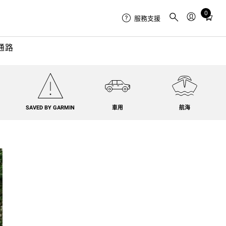
0
Total
服務支援
items
in
通路
cart:
0
SAVED BY GARMIN
車用
航海