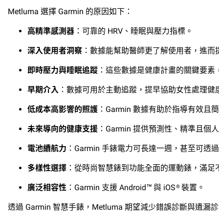
Metluma 選擇 Garmin 的原因如下：
高精準感測器
：可靠的 HRV、睡眠與壓力指標。
深入使用者洞察
：數據能幫助醫師更了解使用者，進而
即時壓力與睡眠追蹤
：這些數據是健康計畫的關鍵要素
早期介入
：數據可用於主動追蹤，提早協助女性處理健
低成本高影響的照護
：Garmin 數據有助於指導有效
未來導向的健康支援
：Garmin 提供預測性、精準且
電池續航力
：Garmin 手錶電力可長達一週，甚至可
多樣性選擇
：從時尚智慧錶到功能全面的運動錶，滿足
廣泛相容性
：Garmin 支援 Android™ 與 iOS® 裝置。
透過 Garmin 智慧手錶，Metluma 期望減少錯誤診斷