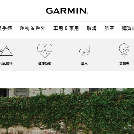
慧手錶
運動 & 戶外
車用 & 家用
航海
航空
購買
登山&健行
健康新知
潛水
高爾夫