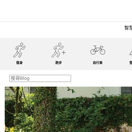
智
健身
跑步
自行車