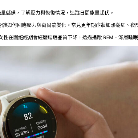
能量儲備，了解壓力與恢復情況，追蹤日間能量起伏。
體如何回應壓力與荷爾蒙變化。常見更年期症狀如熱潮紅、夜間盜
多女性在圍絕經期會經歷睡眠品質下降，透過追蹤 REM、深層