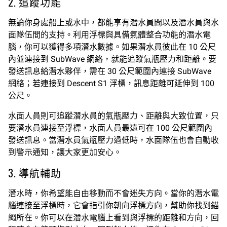
2. 追蹤功能
無論你身處船上或水中，都能享有潛水員間以及潛水員與水
面隊伍間的支持。利用浮標與具備氣體整合功能的潛水電
腦，你可以獲得多項潛水數據。如果潛水員彼此在 10 公尺
內並連接到 SubWave 網絡，就能追蹤氣瓶壓力和距離。要
發送訊息給潛水夥伴，需在 30 公尺範圍內連接 SubWave
網絡；若連接到 Descent S1 浮標，訊息距離可延伸到 100
公尺。
水面人員則可追蹤潛水員的氣瓶壓力、距離與大致位置，只
要潛水員連接至浮標，水面人員最遠可在 100 公尺範圍內
發送訊息。當潛水員氣瓶壓力過低時，水面隊伍也會自動收
到警示通知，讓大家更加安心。
3. 導航輔助
潛水時，你希望能自由移動而不會迷失方向。當你的潛水電
腦連接至浮標時，它會指引你朝向浮標方向，幫助你找到錨
繩所在。你可以在潛水電腦上看到與浮標的距離和方向，回