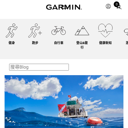
0
Total
items
in
cart:
0
健身
跑步
自行車
登山&健
健康新知
行