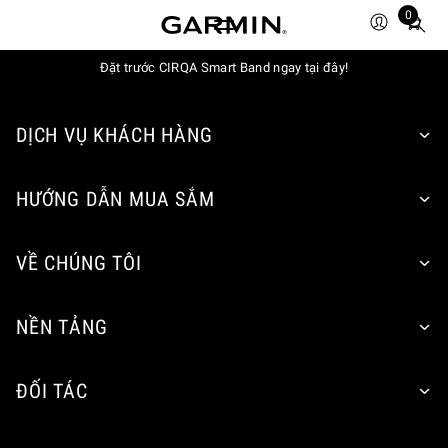
0
Total
items
Đặt trước CIRQA Smart Band ngay tại đây!
in
cart:
0
DỊCH VỤ KHÁCH HÀNG
HƯỚNG DẪN MUA SẮM
VỀ CHÚNG TÔI
NỀN TẢNG
ĐỐI TÁC