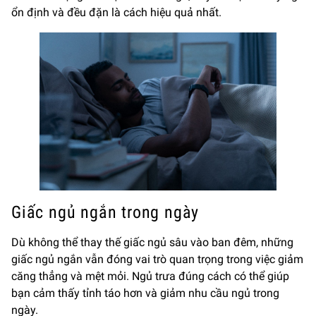
ổn định và đều đặn là cách hiệu quả nhất.
Giấc ngủ ngắn trong ngày
Dù không thể thay thế giấc ngủ sâu vào ban đêm, những
giấc ngủ ngắn vẫn đóng vai trò quan trọng trong việc giảm
căng thẳng và mệt mỏi. Ngủ trưa đúng cách có thể giúp
bạn cảm thấy tỉnh táo hơn và giảm nhu cầu ngủ trong
ngày.