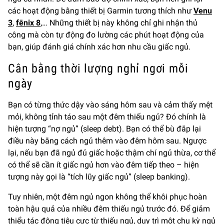
các hoạt động bằng thiết bị Garmin tương thích như
Venu
3
,
fēnix 8
,… Những thiết bị này không chỉ ghi nhận thủ
công mà còn tự động đo lường các phút hoạt động của
bạn, giúp đánh giá chính xác hơn nhu cầu giấc ngủ.
Cân bằng thời lượng nghỉ ngơi mỗi
ngày
Bạn có từng thức dậy vào sáng hôm sau và cảm thấy mệt
mỏi, không tỉnh táo sau một đêm thiếu ngủ? Đó chính là
hiện tượng “nợ ngủ” (sleep debt). Bạn có thể bù đắp lại
điều này bằng cách ngủ thêm vào đêm hôm sau. Ngược
lại, nếu bạn đã ngủ đủ giấc hoặc thậm chí ngủ thừa, cơ thể
có thể sẽ cần ít giấc ngủ hơn vào đêm tiếp theo – hiện
tượng này gọi là “tích lũy giấc ngủ” (sleep banking).
Tuy nhiên, một đêm ngủ ngon không thể khôi phục hoàn
toàn hậu quả của nhiều đêm thiếu ngủ trước đó. Để giảm
thiểu tác động tiêu cực từ thiếu ngủ, duy trì một chu kỳ ngủ