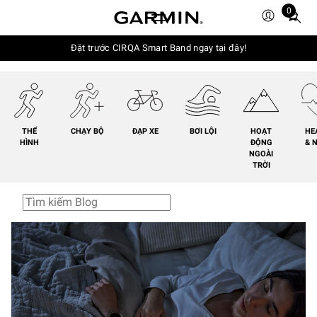
0
Total
items
in
Đặt trước CIRQA Smart Band ngay tại đây!
cart:
0
THỂ
CHẠY BỘ
ĐẠP XE
BƠI LỘI
HOẠT
HE
HÌNH
ĐỘNG
& 
NGOÀI
TRỜI