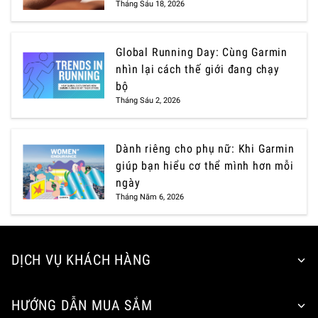
Tháng Sáu 18, 2026
Global Running Day: Cùng Garmin
nhìn lại cách thế giới đang chạy
bộ
Tháng Sáu 2, 2026
Dành riêng cho phụ nữ: Khi Garmin
giúp bạn hiểu cơ thể mình hơn mỗi
ngày
Tháng Năm 6, 2026
DỊCH VỤ KHÁCH HÀNG
HƯỚNG DẪN MUA SẮM