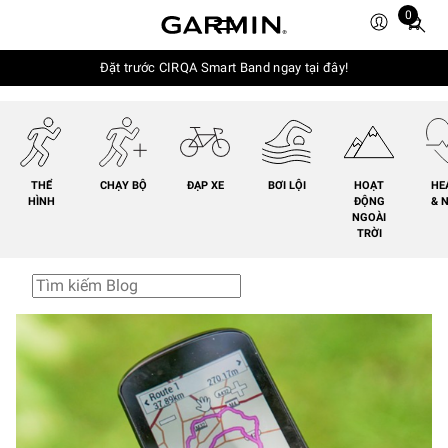
0
Total
items
in
Đặt trước CIRQA Smart Band ngay tại đây!
cart:
0
THỂ
CHẠY BỘ
ĐẠP XE
BƠI LỘI
HOẠT
HE
HÌNH
ĐỘNG
& 
NGOÀI
TRỜI