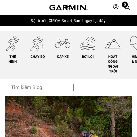
0
Total
items
in
Đặt trước CIRQA Smart Band ngay tại đây!
cart:
0
THỂ
CHẠY BỘ
ĐẠP XE
BƠI LỘI
HOẠT
HE
HÌNH
ĐỘNG
& 
NGOÀI
TRỜI