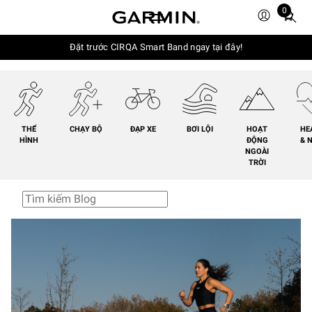
0
Total
items
in
Đặt trước CIRQA Smart Band ngay tại đây!
cart:
0
THỂ
CHẠY BỘ
ĐẠP XE
BƠI LỘI
HOẠT
HE
HÌNH
ĐỘNG
& 
NGOÀI
TRỜI