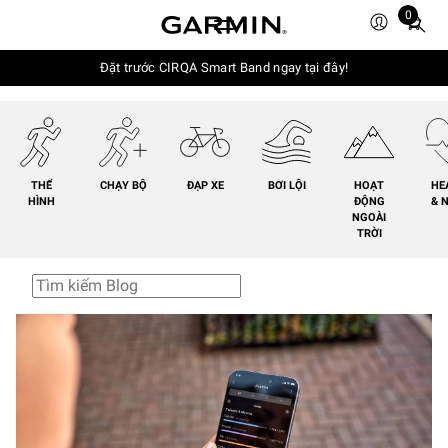
0
Total
items
in
Đặt trước CIRQA Smart Band ngay tại đây!
cart:
0
THỂ
CHẠY BỘ
ĐẠP XE
BƠI LỘI
HOẠT
HE
HÌNH
ĐỘNG
& 
NGOÀI
TRỜI