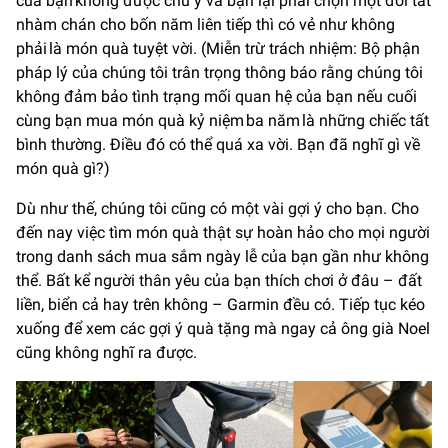
của bạn không được chú ý và bạn lại phải chọn một đôi tất
nhàm chán cho bốn năm liên tiếp thì có vẻ như không
phải là món quà tuyệt vời. (Miễn trừ trách nhiệm: Bộ phận
pháp lý của chúng tôi trân trọng thông báo rằng chúng tôi
không đảm bảo tình trạng mối quan hệ của bạn nếu cuối
cùng bạn mua món quà kỷ niệm ba năm là những chiếc tất
bình thường. Điều đó có thể quá xa vời. Bạn đã nghĩ gì về
món quà gì?)
Dù như thế, chúng tôi cũng có một vài gợi ý cho bạn. Cho
đến nay việc tìm món quà thật sự hoàn hảo cho mọi người
trong danh sách mua sắm ngày lễ của bạn gần như không
thể. Bất kể người thân yêu của bạn thích chơi ở đâu – đất
liền, biển cả hay trên không – Garmin đều có. Tiếp tục kéo
xuống để xem các gợi ý quà tặng mà ngay cả ông già Noel
cũng không nghĩ ra được.