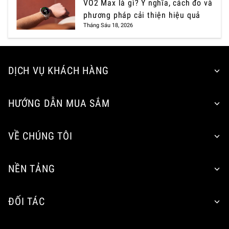
VO2 Max là gì? Ý nghĩa, cách đo và
phương pháp cải thiện hiệu quả
Tháng Sáu 18, 2026
DỊCH VỤ KHÁCH HÀNG
HƯỚNG DẪN MUA SẮM
VỀ CHÚNG TÔI
NỀN TẢNG
ĐỐI TÁC