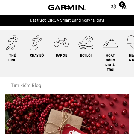
0
Total
items
in
Đặt trước CIRQA Smart Band ngay tại đây!
cart:
0
THỂ
CHẠY BỘ
ĐẠP XE
BƠI LỘI
HOẠT
HE
HÌNH
ĐỘNG
& 
NGOÀI
TRỜI