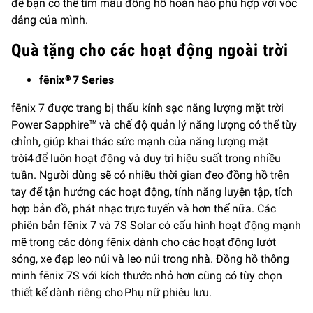
để bạn có thể tìm mẫu đồng hồ hoàn hảo phù hợp với vóc
dáng của mình.
Quà tặng cho các hoạt động ngoài trời
fēnix® 7 Series
fēnix 7 được trang bị thấu kính sạc năng lượng mặt trời
Power Sapphire™ và chế độ quản lý năng lượng có thể tùy
chỉnh, giúp khai thác sức mạnh của năng lượng mặt
trời4 để luôn hoạt động và duy trì hiệu suất trong nhiều
tuần. Người dùng sẽ có nhiều thời gian đeo đồng hồ trên
tay để tận hưởng các hoạt động, tính năng luyện tập, tích
hợp bản đồ, phát nhạc trực tuyến và hơn thế nữa. Các
phiên bản fēnix 7 và 7S Solar có cấu hình hoạt động mạnh
mẽ trong các dòng fēnix dành cho các hoạt động lướt
sóng, xe đạp leo núi và leo núi trong nhà. Đồng hồ thông
minh fēnix 7S với kích thước nhỏ hơn cũng có tùy chọn
thiết kế dành riêng cho Phụ nữ phiêu lưu.