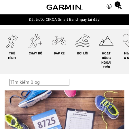
0
Total
items
in
Đặt trước CIRQA Smart Band ngay tại đây!
cart:
0
THỂ
CHẠY BỘ
ĐẠP XE
BƠI LỘI
HOẠT
HE
HÌNH
ĐỘNG
& 
NGOÀI
TRỜI