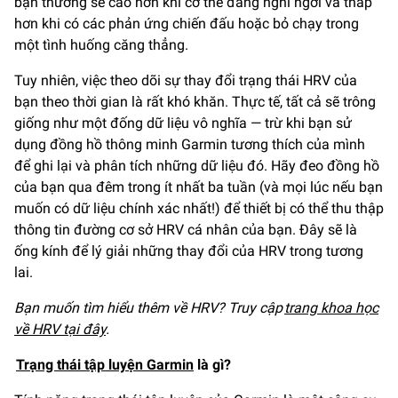
bạn thường sẽ cao hơn khi cơ thể đang nghỉ ngơi và thấp
hơn khi có các phản ứng chiến đấu hoặc bỏ chạy trong
một tình huống căng thẳng.
Tuy nhiên, việc theo dõi sự thay đổi trạng thái HRV của
bạn theo thời gian là rất khó khăn. Thực tế, tất cả sẽ trông
giống như một đống dữ liệu vô nghĩa — trừ khi bạn sử
dụng đồng hồ thông minh Garmin tương thích của mình
để ghi lại và phân tích những dữ liệu đó. Hãy đeo đồng hồ
của bạn qua đêm trong ít nhất ba tuần (và mọi lúc nếu bạn
muốn có dữ liệu chính xác nhất!) để thiết bị có thể thu thập
thông tin đường cơ sở HRV cá nhân của bạn. Đây sẽ là
ống kính để lý giải những thay đổi của HRV trong tương
lai.
Bạn muốn tìm hiểu thêm về HRV? Truy cập
trang khoa học
về HRV tại đây
.
Trạng thái tập luyện Garmin
là gì?