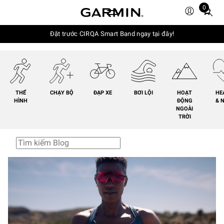
0
Total
items
in
Đặt trước CIRQA Smart Band ngay tại đây!
cart:
0
THỂ
CHẠY BỘ
ĐẠP XE
BƠI LỘI
HOẠT
HE
HÌNH
ĐỘNG
& 
NGOÀI
TRỜI