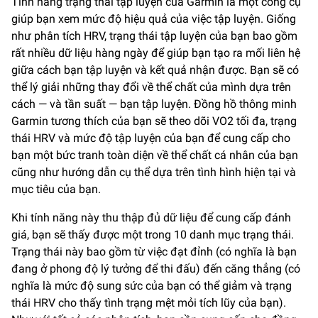
Tính năng trạng thái tập luyện của Garmin là một công cụ
giúp bạn xem mức độ hiệu quả của việc tập luyện. Giống
như phân tích HRV, trạng thái tập luyện của bạn bao gồm
rất nhiều dữ liệu hàng ngày để giúp bạn tạo ra mối liên hệ
giữa cách bạn tập luyện và kết quả nhận được. Bạn sẽ có
thể lý giải những thay đổi về thể chất của mình dựa trên
cách — và tần suất — bạn tập luyện. Đồng hồ thông minh
Garmin tương thích của bạn sẽ theo dõi VO2 tối đa, trạng
thái HRV và mức độ tập luyện của bạn để cung cấp cho
bạn một bức tranh toàn diện về thể chất cá nhân của bạn
cũng như hướng dẫn cụ thể dựa trên tình hình hiện tại và
mục tiêu của bạn.
Khi tính năng này thu thập đủ dữ liệu để cung cấp đánh
giá, bạn sẽ thấy được một trong 10 danh mục trạng thái.
Trạng thái này bao gồm từ việc đạt đỉnh (có nghĩa là bạn
đang ở phong độ lý tưởng để thi đấu) đến căng thẳng (có
nghĩa là mức độ sung sức của bạn có thể giảm và trạng
thái HRV cho thấy tình trạng mệt mỏi tích lũy của bạn).