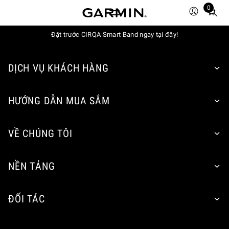
0
Total
items
in
Đặt trước CIRQA Smart Band ngay tại đây!
cart:
0
DỊCH VỤ KHÁCH HÀNG
HƯỚNG DẪN MUA SẮM
VỀ CHÚNG TÔI
NỀN TẢNG
ĐỐI TÁC