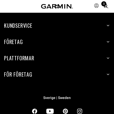
0
Total
items
in
KUNDSERVICE
cart:
0
FÖRETAG
PLATTFORMAR
FÖR FÖRETAG
Sverige | Sweden