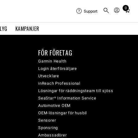
0
Total
Support
items
in
FLYG
KAMPANJER
cart:
0
FÖR FÖRETAG
Garmin Health
Login återförsäljare
Utvecklare
inReach Professional
Lösningar för räddningsteam till sjöss
SeaStar® Information Service
Automotive OEM
OEM-lösningar för husbil
Sensorer
Sponsring
Ambassadörer