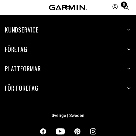
0
Total
items
in
cart:
KUNDSERVICE
0
FÖRETAG
PLATTFORMAR
FÖR FÖRETAG
Sverige | Sweden