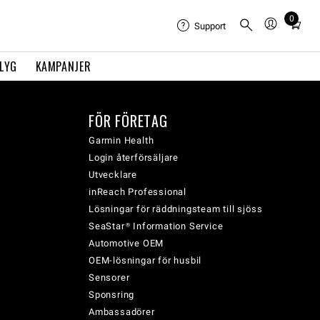
0
Total
Support
items
in
FLYG
KAMPANJER
cart:
0
FÖR FÖRETAG
Garmin Health
Login återförsäljare
Utvecklare
inReach Professional
Lösningar för räddningsteam till sjöss
SeaStar® Information Service
Automotive OEM
OEM-lösningar för husbil
Sensorer
Sponsring
Ambassadörer