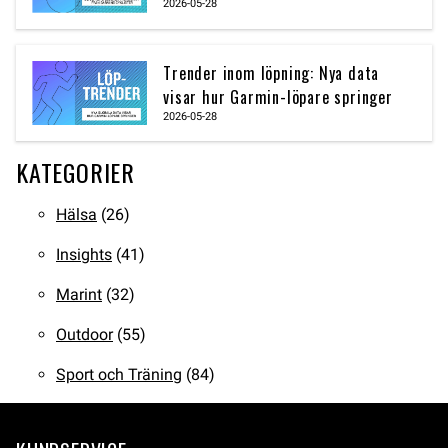
2026-05-28
Trender inom löpning: Nya data
visar hur Garmin-löpare springer
2026-05-28
KATEGORIER
Hälsa
(26)
Insights
(41)
Marint
(32)
Outdoor
(55)
Sport och Träning
(84)