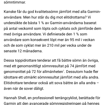
sömntimmar.
Kanske får du god kvalitetssömn jämfört med alla Garmin-
användare. Men hur står du dig mot elitidrottarna? Vi
undersökte de bästa 1 % av Garmin-användarna baserat
på antal veckomil som löpts och cyklats och jämförde dem
med övriga användare. Vi definierade den 1 % som
användare som konsekvent löpt mer än 95 mil i veckan
och de som cyklat mer än 210 mil per vecka under de
senaste 12 månaderna.
Dessa toppidrottare tenderar att få bättre sömn än övriga,
med ett genomsnittligt sömnresultat på 74 jämfört med
genomsnittet på 72 för allmänheten
. Dessutom hade fler
1
idrottare ett utmärkt sömnresultat jämfört med alla andra.
Elitidrottare tenderar också att sova bättre än alla andra –
även när de sover dåligt.
Hannah Shell, en professionell terrängcyklist, berättade för
Garmin att den avancerade sömnregistreringen på hennes