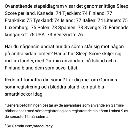
Ovanstående stapeldiagram visar det genomsnittliga Sleep
Score per land. Kanada: 74 Tjeckien: 74 Finland: 77
Frankrike: 75 Tyskland: 74 Island: 77 Italien: 74 Litauen: 75
Luxemburg: 75 Polen: 73 Spanien: 73 Sverige: 75 Förenade
kungariket: 75 USA: 73 Venezuela: 76
Har du någonsin undrat hur din sömn står sig mot någon
på andra sidan jorden? Här är hur Sleep Score skiljer sig
mellan länder, med Garmin-användare på Island och i
Finland bland dem som sover bäst.
Redo att förbättra din sömn? Lär dig mer om Garmins
sömnregistrering
och bläddra bland
kompatibla
smartklockor
idag.
Generalbefolkningen består av de användare som använde en Garmin-
1
bärbar enhet med sömnregistrering och registrerade sin sömn i minst 9 av
de senaste 12 månaderna.
Se Garmin.com/ataccuracy
2