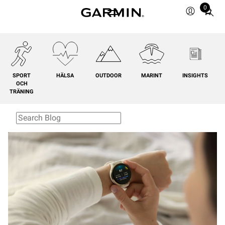
0
Total
items
in
cart:
0
SPORT
HÄLSA
OUTDOOR
MARINT
INSIGHTS
OCH
TRÄNING