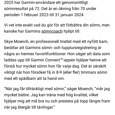
2025 har Garmin-användare ett genomsnittligt
sömnresultat på 72. Det är en ökning från 70 under
perioden 1 februari 2023 till 31 januari 2024.
Vi vet inte exakt vad du gör för att förbättra din sömn, men
kanske har Garmins
sömncoach
hjälpt till.
Skye Moench, en professionell triatlet med ett nyfött barn,
berättar att Garmins sömn- och tupplursregistrering är
några av hennes favoritfunktioner. Hon säger att data som
laddas upp till Garmin Connect™-appen hjälper henne att
förstå hur mycket sömn hon får varje dag. Det är särskilt
viktigt när hon försöker få in 8-9 (eller fler) timmars sömn
med ett spädbarn att ta hand om.
“När jag får tillräckligt med sömn,” säger Moench, “mår jag
mycket bättre. Jag kan träna med hög kvalitet, vilket
hjälper mig att må bra nu och prestera på topp längre fram
när jag återgår till tävlingar.”