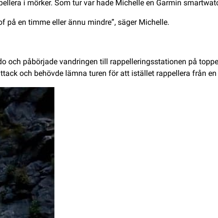
pellera i mörker. Som tur var hade Michelle en Garmin smartwa
trof på en timme eller ännu mindre”, säger Michelle.
o och påbörjade vandringen till rappelleringsstationen på topp
tack och behövde lämna turen för att istället rappellera från en