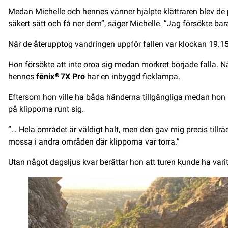
Medan Michelle och hennes vänner hjälpte klättraren blev de pas
säkert sätt och få ner dem”, säger Michelle. ”Jag försökte bara 
När de återupptog vandringen uppför fallen var klockan 19.15
Hon försökte att inte oroa sig medan mörkret började falla. Nä
hennes
fēnix® 7X Pro
har en inbyggd ficklampa.
Eftersom hon ville ha båda händerna tillgängliga medan hon ra
på klipporna runt sig.
”… Hela området är väldigt halt, men den gav mig precis tillr
mossa i andra områden där klipporna var torra.”
Utan något dagsljus kvar berättar hon att turen kunde ha vari