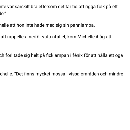
 var särskilt bra eftersom det tar tid att rigga folk på ett
de.”
helle att hon inte hade med sig sin pannlampa.
tt rappellera nerför vattenfallet, kom Michelle ihåg att
örlitade sig helt på ficklampan i fēnix för att hålla ett öga
 Michelle. ”Det finns mycket mossa i vissa områden och mindre