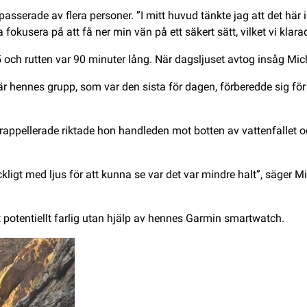
serade av flera personer. ”I mitt huvud tänkte jag att det här inte
fokusera på att få ner min vän på ett säkert sätt, vilket vi klara
 och rutten var 90 minuter lång. När dagsljuset avtog insåg Mic
r hennes grupp, som var den sista för dagen, förberedde sig för a
ppellerade riktade hon handleden mot botten av vattenfallet och f
äckligt med ljus för att kunna se var det var mindre halt”, säger
t potentiellt farlig utan hjälp av hennes Garmin smartwatch.