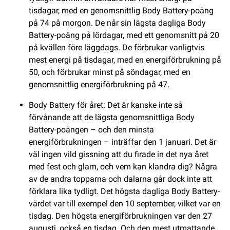
tisdagar, med en genomsnittlig Body Battery-poäng
på 74 på morgon. De når sin lägsta dagliga Body
Battery-poäng på lördagar, med ett genomsnitt på 20
på kvällen före läggdags. De förbrukar vanligtvis
mest energi på tisdagar, med en energiförbrukning på
50, och förbrukar minst på söndagar, med en
genomsnittlig energiförbrukning på 47.
Body Battery för året: Det är kanske inte så
förvånande att de lägsta genomsnittliga Body
Battery-poängen – och den minsta
energiförbrukningen – inträffar den 1 januari. Det är
väl ingen vild gissning att du firade in det nya året
med fest och glam, och vem kan klandra dig? Några
av de andra topparna och dalarna går dock inte att
förklara lika tydligt. Det högsta dagliga Body Battery-
värdet var till exempel den 10 september, vilket var en
tisdag. Den högsta energiförbrukningen var den 27
augusti, också en tisdag. Och den mest utmattande