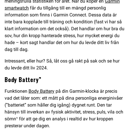
meningsfulla statistiken för året. När du köper en
Garmin
smartwatch
får du tillgång till en mängd personlig
information som finns i Garmin Connect. Dessa data är
inte bara kopplade till träning och kondition (fast vi har så
klart information om det också). Det handlar om hur bra du
sov, hur din kropp hanterade stress, hur mycket energi du
hade – kort sagt handlar det om hur du levde ditt liv från
dag till dag.
Intressant, eller hur? Så, låt oss gå rakt på sak och se hur
du levde ditt liv 2024.
Body Battery™
Funktionen
Body Battery
på din Garmin-klocka är precis
vad det låter som: ett mått på dina personliga energinivåer
(”batteriet” som håller dig igång) dygnet runt. Den tar
hänsyn till inverkan av fysisk aktivitet, stress, puls, vila och
sömn¹ för att ge dig en analys i realtid av hur kroppen
presterar under dagen.