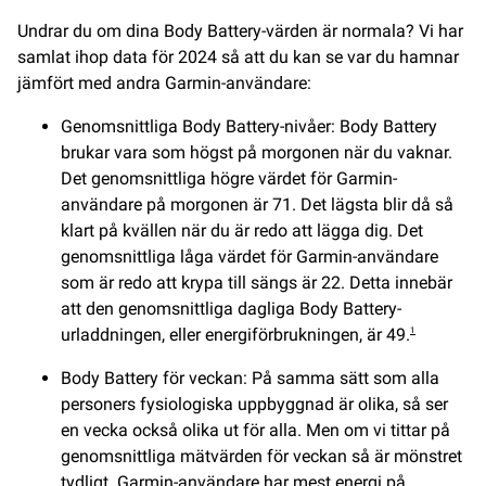
Undrar du om dina Body Battery-värden är normala? Vi har
samlat ihop data för 2024 så att du kan se var du hamnar
jämfört med andra Garmin-användare:
Genomsnittliga Body Battery-nivåer: Body Battery
brukar vara som högst på morgonen när du vaknar.
Det genomsnittliga högre värdet för Garmin-
användare på morgonen är 71. Det lägsta blir då så
klart på kvällen när du är redo att lägga dig. Det
genomsnittliga låga värdet för Garmin-användare
som är redo att krypa till sängs är 22. Detta innebär
att den genomsnittliga dagliga Body Battery-
urladdningen, eller energiförbrukningen, är 49.
1
Body Battery för veckan: På samma sätt som alla
personers fysiologiska uppbyggnad är olika, så ser
en vecka också olika ut för alla. Men om vi tittar på
genomsnittliga mätvärden för veckan så är mönstret
tydligt. Garmin-användare har mest energi på