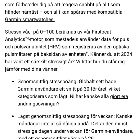
som förbereder dig på att reagera snabbt på allt som
händer härnäst – och allt
kan spåras med kompatibla
Garmin smartwatches.
Stressnivåer på 0–100 beräknas av vår Firstbeat
Analytics™-motor, som mestadels använder data för puls
och pulsvariabilitet (HRV) som registreras av den optiska
pulsmätaren på baksidan av enheten². Känner du att 2024
har varit ett särskilt stressigt år? Vi tittar hur du står dig
jämför med dina vänner:
Genomsnittlig stresspoäng: Globalt sett hade
Garmin-användare ett snitt på 30 för året, vilket
kategoriseras som lågt. Ni har kanske alla
gjort era
andningsövningar?
Lägst genomsnittlig stresspoäng för veckan: Kanske
måndagar inte är så dåliga ändå. Det är den minst
stressiga dagen under veckan för Garmin-användare,
med ett genomsnittligt värde på 29.