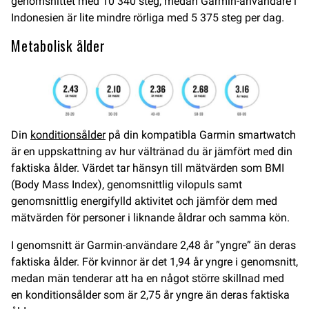
genomsnittet med 10 340 steg, medan Garmin-användare i
Indonesien är lite mindre rörliga med 5 375 steg per dag.
Metabolisk ålder
Din
konditionsålder
på din kompatibla Garmin smartwatch
är en uppskattning av hur vältränad du är jämfört med din
faktiska ålder. Värdet tar hänsyn till mätvärden som BMI
(Body Mass Index), genomsnittlig vilopuls samt
genomsnittlig energifylld aktivitet och jämför dem med
mätvärden för personer i liknande åldrar och samma kön.
I genomsnitt är Garmin-användare 2,48 år ”yngre” än deras
faktiska ålder. För kvinnor är det 1,94 år yngre i genomsnitt,
medan män tenderar att ha en något större skillnad med
en konditionsålder som är 2,75 år yngre än deras faktiska