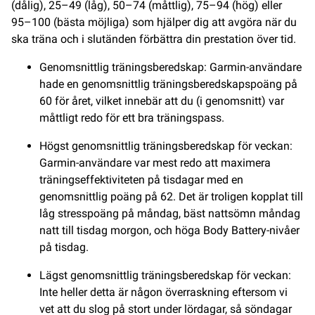
(dålig), 25–49 (låg), 50–74 (måttlig), 75–94 (hög) eller
95–100 (bästa möjliga) som hjälper dig att avgöra när du
ska träna och i slutänden förbättra din prestation över tid.
Genomsnittlig träningsberedskap: Garmin-användare
hade en genomsnittlig träningsberedskapspoäng på
60 för året, vilket innebär att du (i genomsnitt) var
måttligt redo för ett bra träningspass.
Högst genomsnittlig träningsberedskap för veckan:
Garmin-användare var mest redo att maximera
träningseffektiviteten på tisdagar med en
genomsnittlig poäng på 62. Det är troligen kopplat till
låg stresspoäng på måndag, bäst nattsömn måndag
natt till tisdag morgon, och höga Body Battery-nivåer
på tisdag.
Lägst genomsnittlig träningsberedskap för veckan:
Inte heller detta är någon överraskning eftersom vi
vet att du slog på stort under lördagar, så söndagar