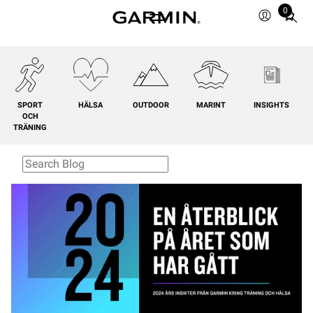
0
Total
items
in
cart:
0
SPORT
HÄLSA
OUTDOOR
MARINT
INSIGHTS
OCH
TRÄNING