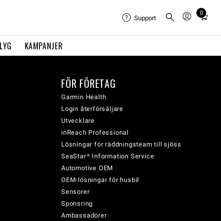
0
Total
Support
items
in
FLYG
KAMPANJER
cart:
0
FÖR FÖRETAG
Garmin Health
Login återförsäljare
Utvecklare
inReach Professional
Lösningar för räddningsteam till sjöss
SeaStar® Information Service
Automotive OEM
OEM-lösningar för husbil
Sensorer
Sponsring
Ambassadörer