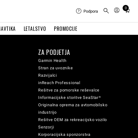
0
Total
Podpora
items
in
NAVTIKA
LETALSTVO
PROMOCIJE
cart:
0
ZA PODJETJA
Garmin Health
Stran za uvoznike
Razvijalci
inReach Professional
Rešitve za pomorske reševalce
Informacijske storitve SeaStar®
Originalna oprema za avtomobilsko
industrijo
Rešitve OEM za rekreacijsko vozilo
Senzorji
Korporacijska sponzorstva