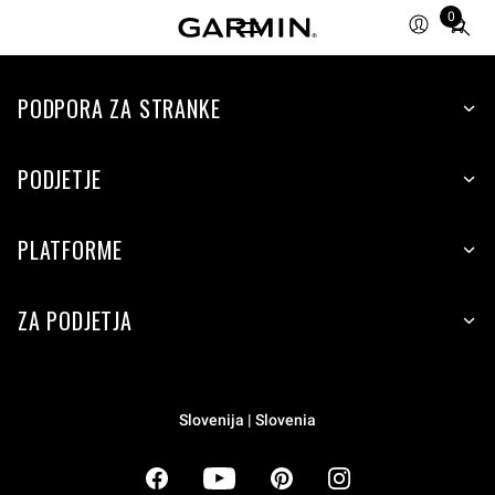
0
Total
items
in
cart:
PODPORA ZA STRANKE
0
PODJETJE
PLATFORME
ZA PODJETJA
Slovenija | Slovenia