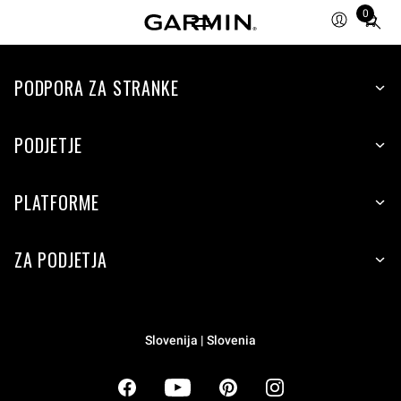
0
Total
items
in
cart:
PODPORA ZA STRANKE
0
PODJETJE
PLATFORME
ZA PODJETJA
Slovenija | Slovenia