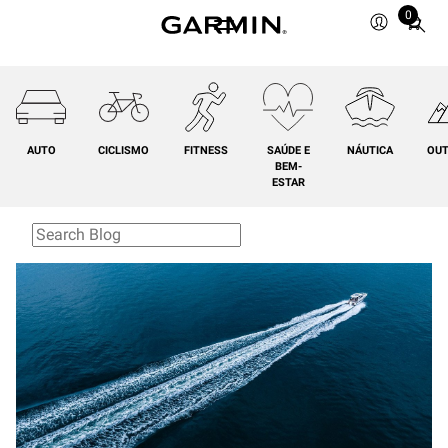
0
Total
items
in
cart:
0
AUTO
CICLISMO
FITNESS
SAÚDE E
NÁUTICA
OU
BEM-
ESTAR