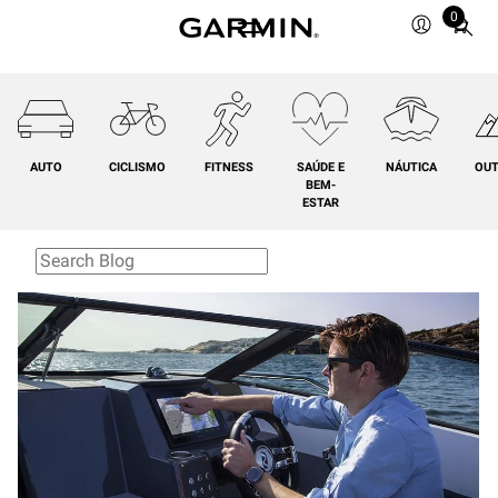
0
Total
items
in
cart:
0
AUTO
CICLISMO
FITNESS
SAÚDE E
NÁUTICA
OU
BEM-
ESTAR