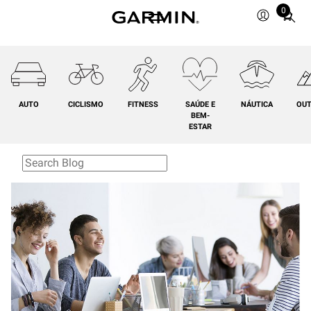
0
Total
items
in
cart:
0
AUTO
CICLISMO
FITNESS
SAÚDE E
NÁUTICA
OU
BEM-
ESTAR