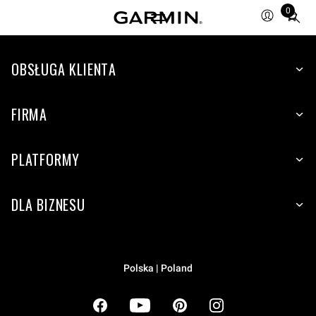
0
Total
items
in
cart:
OBSŁUGA KLIENTA
0
FIRMA
PLATFORMY
DLA BIZNESU
Polska | Poland