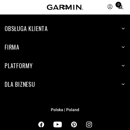
Total
0
items
in
cart:
OBSŁUGA KLIENTA
0
FIRMA
PLATFORMY
DLA BIZNESU
Polska | Poland