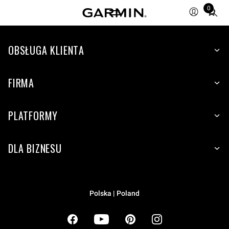
Total
0
items
in
cart:
OBSŁUGA KLIENTA
0
FIRMA
PLATFORMY
DLA BIZNESU
Polska | Poland