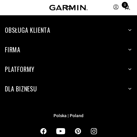
Total
0
items
in
cart:
OBSŁUGA KLIENTA
0
FIRMA
PLATFORMY
DLA BIZNESU
Polska | Poland