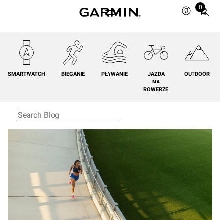
0
Total
items
in
cart:
0
SMARTWATCH
BIEGANIE
PŁYWANIE
JAZDA
OUTDOOR
NA
ROWERZE