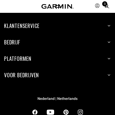
0
Total
items
in
KLANTENSERVICE
cart:
0
BEDRIJF
PLATFORMEN
VOOR BEDRIJVEN
Nederland | Netherlands