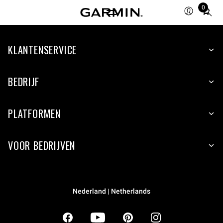
0
Total
items
in
KLANTENSERVICE
cart:
0
BEDRIJF
PLATFORMEN
VOOR BEDRIJVEN
Nederland | Netherlands