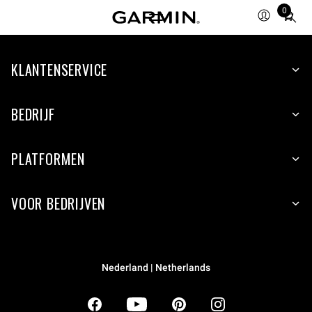
0
Total
items
in
KLANTENSERVICE
cart:
0
BEDRIJF
PLATFORMEN
VOOR BEDRIJVEN
Nederland | Netherlands