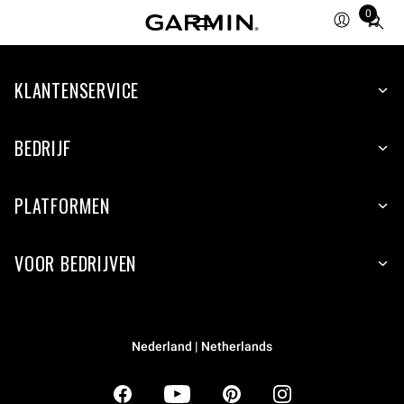
0
Total
items
in
KLANTENSERVICE
cart:
0
BEDRIJF
PLATFORMEN
VOOR BEDRIJVEN
Nederland | Netherlands