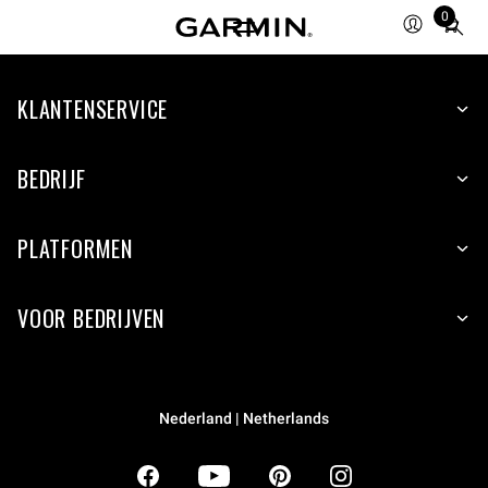
0
Total
items
in
KLANTENSERVICE
cart:
0
BEDRIJF
PLATFORMEN
VOOR BEDRIJVEN
Nederland | Netherlands