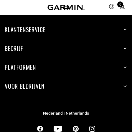
0
Total
items
in
KLANTENSERVICE
cart:
0
BEDRIJF
PLATFORMEN
VOOR BEDRIJVEN
Nederland | Netherlands