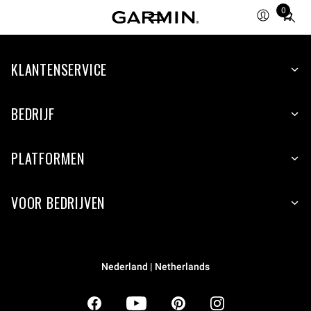
0
Total
items
in
KLANTENSERVICE
cart:
0
BEDRIJF
PLATFORMEN
VOOR BEDRIJVEN
Nederland | Netherlands