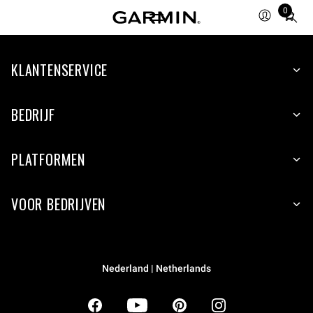
0
Total
items
in
KLANTENSERVICE
cart:
0
BEDRIJF
PLATFORMEN
VOOR BEDRIJVEN
Nederland | Netherlands