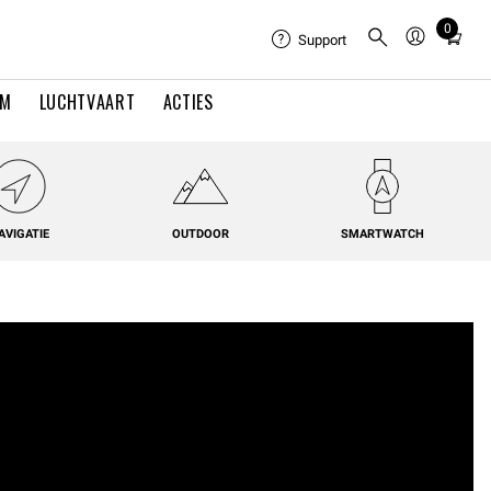
0
Total
Support
items
in
EM
LUCHTVAART
ACTIES
cart:
0
AVIGATIE
OUTDOOR
SMARTWATCH