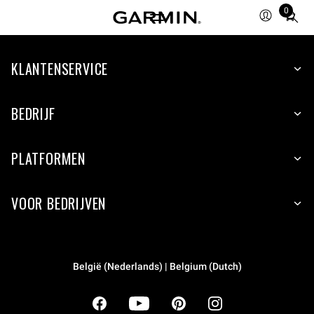
0
Total
items
in
cart:
KLANTENSERVICE
0
BEDRIJF
PLATFORMEN
VOOR BEDRIJVEN
België (Nederlands) | Belgium (Dutch)