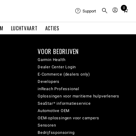
0
Total
Support
items
in
EM
LUCHTVAART
ACTIES
cart:
0
VOOR BEDRIJVEN
Garmin Health
Dealer Center Login
E-Commerce (dealers only)
Developers
inReach Professional
Oplossingen voor maritieme hulpverleners
SeaStar® informatieservice
Automotive OEM
OEM-oplossingen voor campers
Sensoren
Bedrijfssponsoring