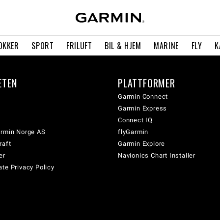
OKKER
SPORT
FRILUFT
BIL & HJEM
MARINE
FLY
K
ETEN
PLATTFORMER
Garmin Connect
Garmin Express
Connect IQ
armin Norge AS
flyGarmin
raft
Garmin Explore
er
Navionics Chart Installer
te Privacy Policy