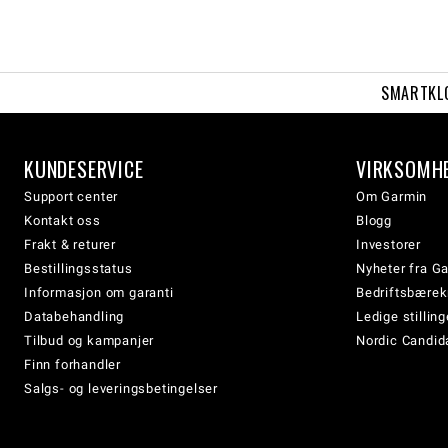
SMARTKL
KUNDESERVICE
VIRKSOMH
Support center
Om Garmin
Kontakt oss
Blogg
Frakt & returer
Investorer
Bestillingsstatus
Nyheter fra G
Informasjon om garanti
Bedriftsbærek
Databehandling
Ledige stilling
Tilbud og kampanjer
Nordic Candida
Finn forhandler
Salgs- og leveringsbetingelser