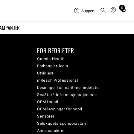
0
Total
Support
items
in
AMPANJER
cart:
0
FOR BEDRIFTER
Garmin Health
Forhandler-login
Utviklere
inReach Professional
Løsninger for maritime nødetater
SeaStar®-informasjonstjeneste
OEM for bil
OEM-løsninger for bobil
Sensorer
Selskapets sponsoravtaler
Ambassadører