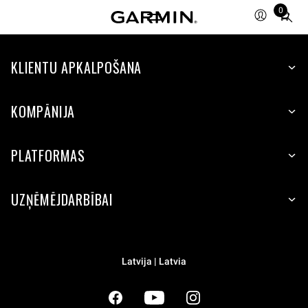
0
Total
items
in
cart:
KLIENTU APKALPOŠANA
0
KOMPĀNIJA
PLATFORMAS
UZŅĒMĒJDARBĪBAI
Latvija | Latvia