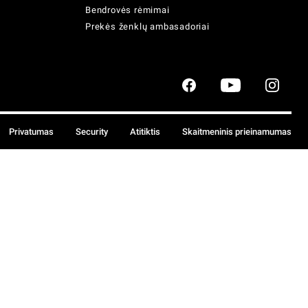
Bendrovės rėmimai
Prekės ženklų ambasadoriai
Privatumas
Security
Atitiktis
Skaitmeninis prieinamumas