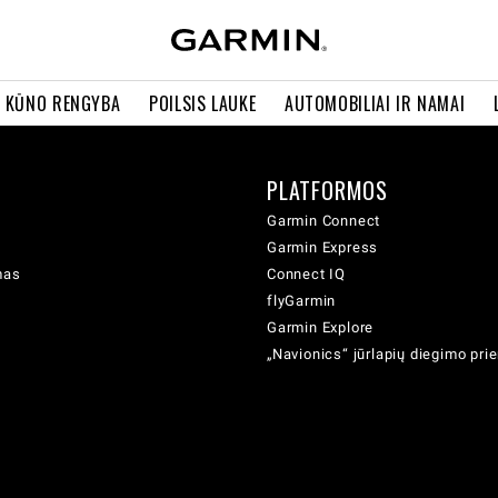
R KŪNO RENGYBA
POILSIS LAUKE
AUTOMOBILIAI IR NAMAI
PLATFORMOS
Garmin Connect
Garmin Express
mas
Connect IQ
flyGarmin
Garmin Explore
„Navionics“ jūrlapių diegimo pr