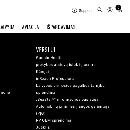
0
Total
Support
items
in
LAIVYBA
AVIACIJA
IŠPARDAVIMAS
cart:
0
VERSLUI
Garmin Health
prekybos atstovų išteklių centre
Kūrėjai
inReach Professional
Laivybos pirmosios pagalbos tarnybų
iemonė
sprendimai
„SeaStar®“ informacijos paslauga
Automobilių pirminės įrangos gamintojai
(PĮG)
RV OEM sprendimai
Jutikliai